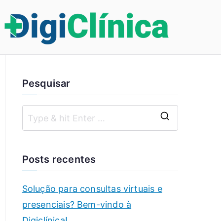
D
P
la
i
t
a
Pesquisar
g
f
o
i
r
m
c
a
Posts recentes
v
lí
o
lt
n
Solução para consultas virtuais e
a
presenciais? Bem-vindo à
i
d
Digiclínica!