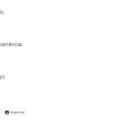
s;
eriência:
p)
Imprimir