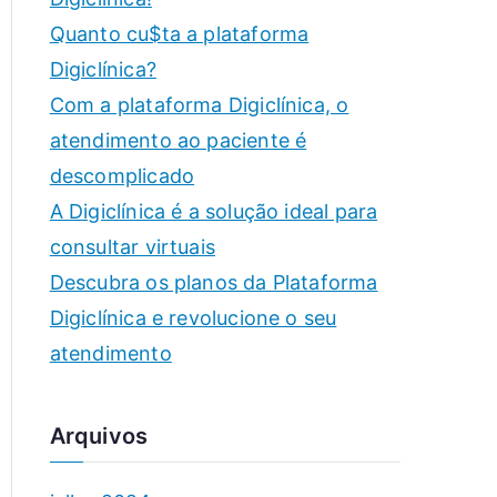
a
Quanto cu$ta a plataforma
c
p
Digiclínica?
a
a
Com a plataforma Digiclínica, o
r
a
atendimento ao paciente é
T
descomplicado
el
A Digiclínica é a solução ideal para
e
consultar virtuais
m
Descubra os planos da Plataforma
e
Digiclínica e revolucione o seu
d
atendimento
ic
in
a
Arquivos