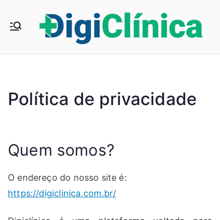
P
la
i
t
a
f
Política de privacidade
o
i
r
m
a
Quem somos?
v
l
o
O endereço do nosso site é:
lt
https://digiclinica.com.br/
a
i
d