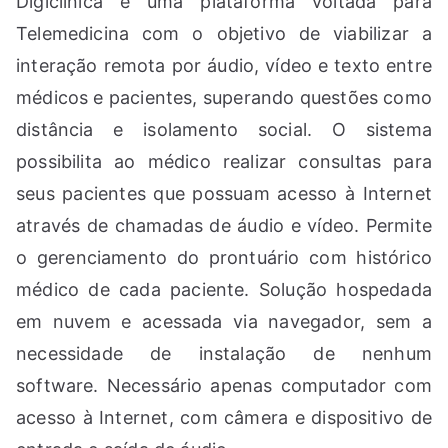
Digiclínica é uma plataforma voltada para
a
Telemedicina com o objetivo de viabilizar a
p
interação remota por áudio, vídeo e texto entre
a
médicos e pacientes, superando questões como
r
a
distância e isolamento social. O sistema
T
possibilita ao médico realizar consultas para
el
seus pacientes que possuam acesso à Internet
e
através de chamadas de áudio e vídeo. Permite
m
o gerenciamento do prontuário com histórico
e
médico de cada paciente. Solução hospedada
d
em nuvem e acessada via navegador, sem a
ic
in
necessidade de instalação de nenhum
a
software. Necessário apenas computador com
acesso à Internet, com câmera e dispositivo de